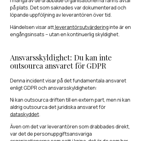
I många av de drabbade organisationerna fanns avtal
på plats. Det som saknades var dokumenterad och
löpande uppföljning av leverantören över tid.
Händelsen visar att
leverantörsutvärdering
inte är en
engångsinsats – utan en kontinuerlig skyldighet.
Ansvarsskyldighet: Du kan inte
outsourca ansvaret för GDPR
Denna incident visar på det fundamentala ansvaret
enligt GDPR och ansvarsskyldigheten:
Ni kan outsourca driften till en extern part, men ni kan
aldrig outsourca det juridiska ansvaret för
dataskyddet
.
Även om det var leverantören som drabbades direkt,
var det de personuppgiftsansvariga