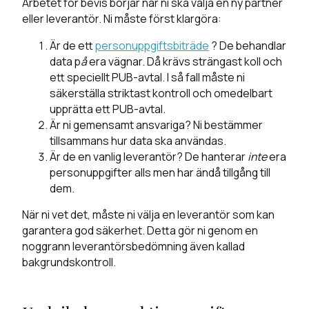
Arbetet för bevis börjar när ni ska välja en ny partner
eller leverantör. Ni måste först klargöra:
Är de ett
personuppgiftsbiträde
? De behandlar
data p
å
era vägnar. Då krävs strängast koll och
ett speciellt PUB-avtal. I så fall måste ni
säkerställa striktast kontroll och omedelbart
upprätta ett PUB-avtal.
Är ni gemensamt ansvariga? Ni bestämmer
tillsammans hur data ska användas.
Är de en vanlig leverantör? De hanterar
inte
era
personuppgifter alls men har ändå tillgång till
dem.
När ni vet det, måste ni välja en leverantör som kan
garantera god säkerhet. Detta gör ni genom en
noggrann leverantörsbedömning även kallad
bakgrundskontroll.