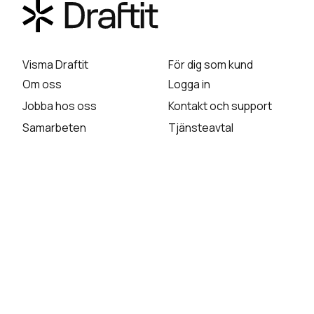
Visma Draftit
För dig som kund
Om oss
Logga in
Jobba hos oss
Kontakt och support
Samarbeten
Tjänsteavtal
In English
Kunskap
Våra lösningar
Faktablad
Dataskydd
Kundcase
HR & Lön
Nyhetsbrev
Skola & Förskola
Webbinarium
Kurser
Data Compliance
Uppsägningsformulär