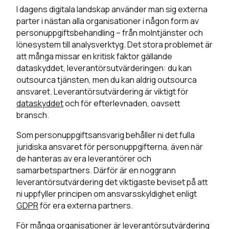
I dagens digitala landskap använder man sig externa
parter i nästan alla organisationer i någon form av
personuppgiftsbehandling – från molntjänster och
lönesystem till analysverktyg. Det stora problemet är
att många missar en kritisk faktor gällande
dataskyddet, leverantörsutvärderingen: du kan
outsourca tjänsten, men du kan aldrig outsourca
ansvaret. L
everantörsutvärdering är viktigt för
d
ataskyddet
och för efterlevnaden, oavsett
bransch.
Som personuppgiftsansvarig behåller ni det fulla
juridiska ansvaret för personuppgifterna, även när
de hanteras av era leverantörer och
samarbetspartners. Därför är en noggrann
leverantörsutvärdering det viktigaste beviset på att
ni uppfyller principen om ansvarsskyldighet enligt
GDPR
för era externa partners.
För många organisationer är leverantörsutvärdering