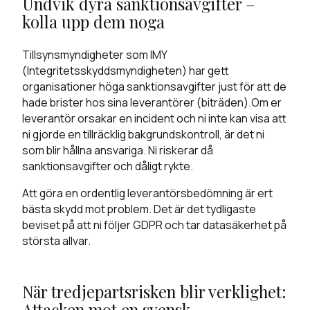
Undvik dyra sanktionsavgifter –
kolla upp dem noga
Tillsynsmyndigheter som IMY
(Integritetsskyddsmyndigheten) har gett
organisationer höga sanktionsavgifter just för att de
hade brister hos sina leverantörer (biträden).Om er
leverantör orsakar en incident och ni inte kan visa att
ni gjorde en tillräcklig bakgrundskontroll, är det ni
som blir hållna ansvariga. Ni riskerar då
sanktionsavgifter och dåligt rykte.
Att göra en ordentlig leverantörsbedömning är ert
bästa skydd mot problem. Det är det tydligaste
beviset på att ni följer GDPR och tar datasäkerhet på
största allvar.
När tredjepartsrisken blir verklighet:
Attacken mot en svensk