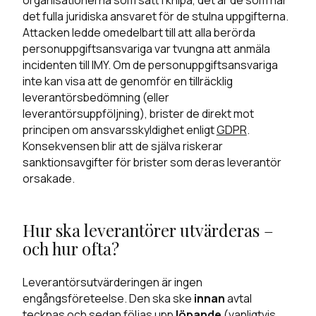
organisationerna som satt i knipa, det är de som har
det fulla juridiska ansvaret för de stulna uppgifterna.
Attacken ledde omedelbart till att alla berörda
personuppgiftsansvariga var tvungna att anmäla
incidenten till IMY. Om de personuppgiftsansvariga
inte kan visa att de genomför en tillräcklig
leverantörsbedömning (eller
leverantörsuppföljning), brister de direkt mot
principen om ansvarsskyldighet enligt
GDPR
.
Konsekvensen blir att de själva riskerar
sanktionsavgifter för brister som deras leverantör
orsakade.
Hur ska leverantörer utvärderas –
och hur ofta?
Leverantörsutvärderingen är ingen
engångsföreteelse. Den ska ske
innan
avtal
tecknas och sedan följas upp
löpande
(vanligtvis