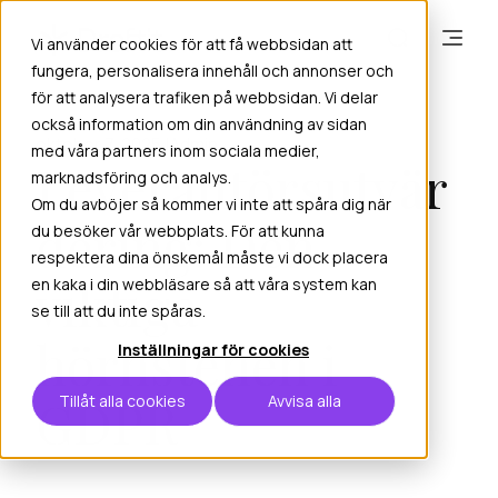
Vi använder cookies för att få webbsidan att
fungera, personalisera innehåll och annonser och
för att analysera trafiken på webbsidan. Vi delar
också information om din användning av sidan
oktober 7, 2025
Admin
med våra partners inom sociala medier,
Leverantörsutvär
marknadsföring och analys.
Om du avböjer så kommer vi inte att spåra dig när
dering: Den
du besöker vår webbplats. För att kunna
respektera dina önskemål måste vi dock placera
viktiga
en kaka i din webbläsare så att våra system kan
se till att du inte spåras.
hörnstenen i
Inställningar för cookies
GDPR
Tillåt alla cookies
Avvisa alla