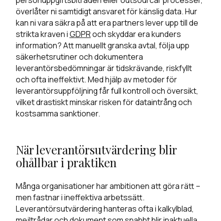
personuppgiftsbiträden eller outsourcar processer,
överlåter ni samtidigt ansvaret för känslig data. Hur
kan ni vara säkra på att era partners lever upp till de
strikta kraven i
GDPR
och skyddar era kunders
information? Att manuellt granska avtal, följa upp
säkerhetsrutiner och dokumentera
leverantörsbedömningar är tidskrävande, riskfyllt
och ofta ineffektivt. Med hjälp av metoder för
leverantörsuppföljning får full kontroll och översikt,
vilket drastiskt minskar risken för dataintrång och
kostsamma sanktioner.
När leverantörsutvärdering blir
ohållbar i praktiken
Många organisationer har ambitionen att göra rätt –
men fastnar i ineffektiva arbetssätt.
Leverantörsutvärdering hanteras ofta i kalkylblad,
mejltrådar och dokument som snabbt blir inaktuella.