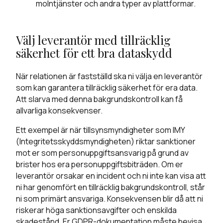
molntjänster och andra typer av plattformar.
Välj leverantör med tillräcklig
säkerhet för ett bra dataskydd
När relationen är fastställd ska ni välja en leverantör
som
kan garantera tillräcklig säkerhet för era data.
Att slarva med denna bakgrundskontroll kan få
allvarliga konsekvenser.
Ett exempel är när tillsynsmyndigheter som
IMY
(Integritetsskyddsmyndigheten) riktar sanktioner
mot er som personuppgiftsansvarig på grund av
brister hos era personuppgiftsbiträden. Om er
leverantör orsakar en incident och ni inte kan visa att
ni har genomfört en tillräcklig bakgrundskontroll, står
ni som primärt ansvariga. Konsekvensen blir då att ni
riskerar höga sanktionsavgifter och enskilda
skadestånd. Er GDPR-dokumentation måste bevisa