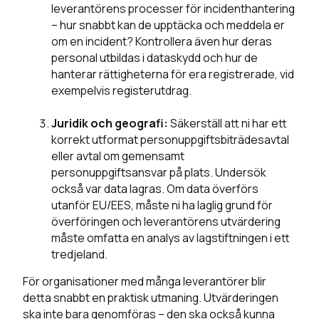
leverantörens processer för incidenthantering
– hur snabbt kan de upptäcka och meddela er
om en incident? Kontrollera även hur deras
personal utbildas i dataskydd och hur de
hanterar rättigheterna för era registrerade, vid
exempelvis registerutdrag.
Juridik och geografi:
Säkerställ att ni har ett
korrekt utformat personuppgiftsbiträdesavtal
eller avtal om gemensamt
personuppgiftsansvar på plats. Undersök
också var data lagras. Om data överförs
utanför EU/EES, måste ni ha laglig grund för
överföringen och leverantörens utvärdering
måste omfatta en analys av lagstiftningen i ett
tredjeland.
För organisationer med många leverantörer blir
detta snabbt en praktisk utmaning. Utvärderingen
ska inte bara genomföras – den ska också kunna