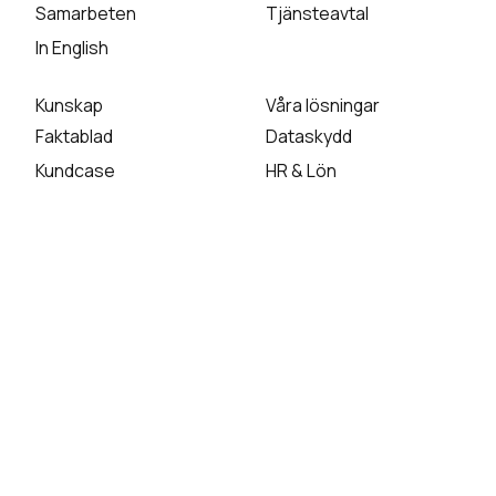
Samarbeten
Tjänsteavtal
In English
Kunskap
Våra lösningar
Faktablad
Dataskydd
Kundcase
HR & Lön
Nyhetsbrev
Skola & Förskola
Webbinarium
Kurser
Data Compliance
Uppsägningsformulär
Konsekvensbedömning
/ DPIA
Registerförteckning
Leverantörsutvärdering
Compliance training
Incidenthantering