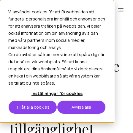
Vi använder cookies för att få webbsidan att
fungera, personalisera innehåll och annonser och
för att analysera trafiken på webbsidan. Vi delar
också information om din användning av sidan
juni 2, 2026
Admin
med våra partners inom sociala medier,
Grundpelarna i
marknadsföring och analys.
Om du avböjer så kommer vi inte att spåra dig när
informationssäke
du besöker vår webbplats. För att kunna
respektera dina önskemål måste vi dock placera
rhet:
en kaka i din webbläsare så att våra system kan
se till att du inte spåras.
konfidentialitet,
Inställningar för cookies
riktighet och
Tillåt alla cookies
Avvisa alla
tillgänglighet