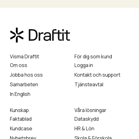
Visma Draftit
För dig som kund
Om oss
Logga in
Jobba hos oss
Kontakt och support
Samarbeten
Tjänsteavtal
In English
Kunskap
Våra lösningar
Faktablad
Dataskydd
Kundcase
HR & Lön
Nyhetsbrev
Skola & Förskola