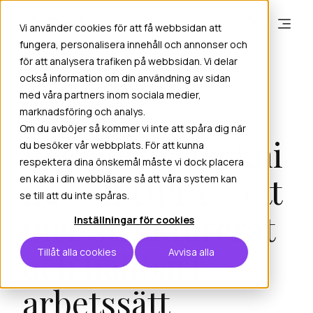
Vi använder cookies för att få webbsidan att
fungera, personalisera innehåll och annonser och
för att analysera trafiken på webbsidan. Vi delar
också information om din användning av sidan
med våra partners inom sociala medier,
INSPELAT WEBBINARIUM
marknadsföring och analys.
Om du avböjer så kommer vi inte att spåra dig när
Registerförteckni
du besöker vår webbplats. För att kunna
respektera dina önskemål måste vi dock placera
ng och DPIA – ett
en kaka i din webbläsare så att våra system kan
se till att du inte spåras.
mer strukturerat
Inställningar för cookies
och hållbart
Tillåt alla cookies
Avvisa alla
arbetssätt