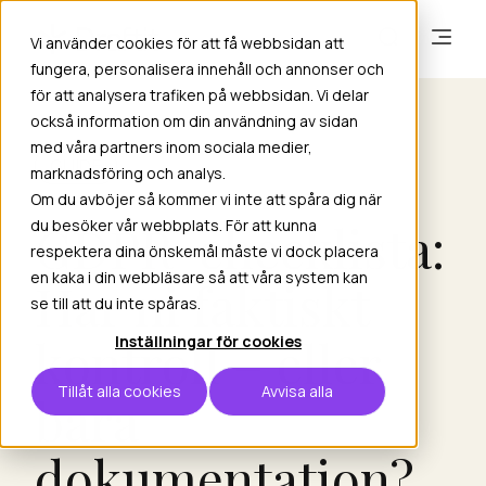
Vi använder cookies för att få webbsidan att
fungera, personalisera innehåll och annonser och
för att analysera trafiken på webbsidan. Vi delar
också information om din användning av sidan
med våra partners inom sociala medier,
GUIDE
marknadsföring och analys.
Om du avböjer så kommer vi inte att spåra dig när
GDPR-checklista:
du besöker vår webbplats. För att kunna
respektera dina önskemål måste vi dock placera
en kaka i din webbläsare så att våra system kan
Har ni faktiskt
se till att du inte spåras.
kontroll – eller
Inställningar för cookies
Tillåt alla cookies
Avvisa alla
bara
dokumentation?