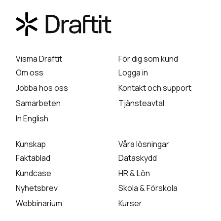
Visma Draftit
För dig som kund
Om oss
Logga in
Jobba hos oss
Kontakt och support
Samarbeten
Tjänsteavtal
In English
Kunskap
Våra lösningar
Faktablad
Dataskydd
Kundcase
HR & Lön
Nyhetsbrev
Skola & Förskola
Webbinarium
Kurser